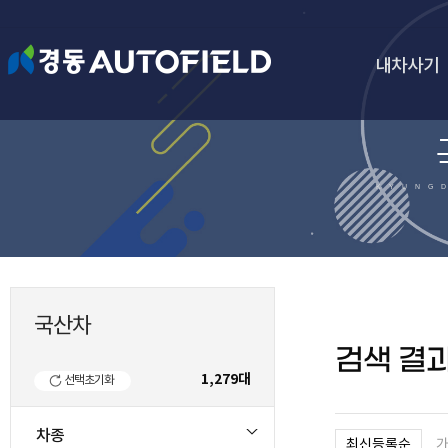
내차사기
국산차
검색 결
1,279
대
선택초기화
차종
최신등록순
가