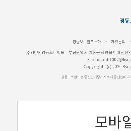
ㆍ
경동오토필드 소개
제휴문의
(주) KPE 경동오토필드
부산광역시 기장군 장안읍 반룡산단3로
E-mail : ojh1002@ky
Copyrights (c) 2020 Kyu
경동오토필드는 통신판매중개자로서 통신판매의 당사
모바