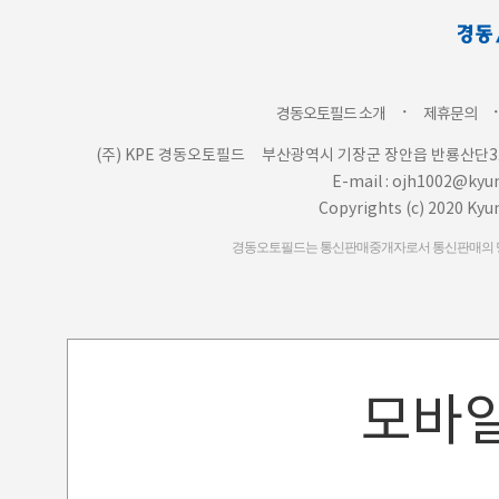
ㆍ
경동오토필드 소개
제휴문의
(주) KPE 경동오토필드
부산광역시 기장군 장안읍 반룡산단3로
E-mail : ojh1002@ky
Copyrights (c) 2020 Kyu
경동오토필드는 통신판매중개자로서 통신판매의 당사
모바