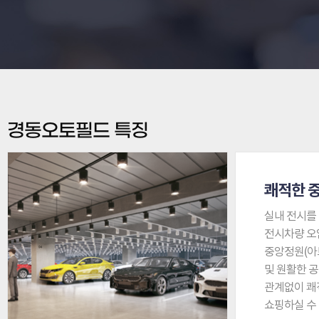
경동오토필드 특징
쾌적한 
실내 전시를 
전시차량 오
중앙정원(아
및 원활한 
관계없이 쾌
쇼핑하실 수