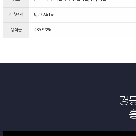
건축면적
9,772.61㎡
용적률
435.93%
경