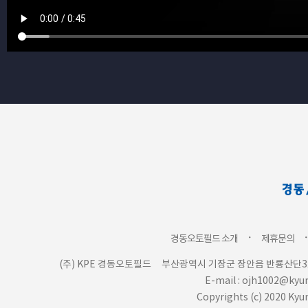
ㆍ
경동오토필드 소개
제휴문의
(주) KPE 경동오토필드
부산광역시 기장군 장안읍 반룡산단3로
E-mail : ojh1002@ky
Copyrights (c) 2020 Kyu