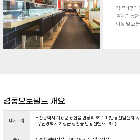
각 층 4곳의
설계를 통한
이동 및 효
경동오토필드 개요
부산광역시 기장군 장안읍 반룡리 897-1 (반룡산업단지 內
대지위치
( 부산광역시 기장군 장안읍 반룡산단3로 95 )
용도
자동차 관련시설, 근린생활시설, 업무시설