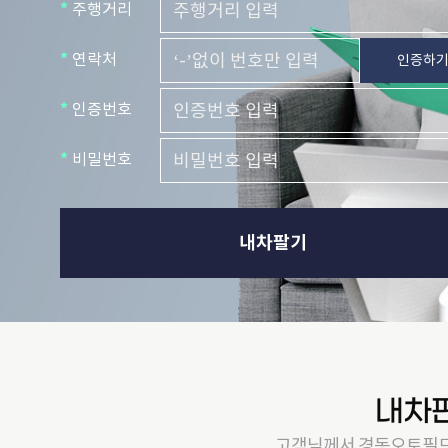
*
주행거리
*
연락처
인증하
*
인증번호
*
비밀번호
내차팔기
내차
고객님께서 경동오토필드