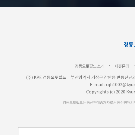
ㆍ
경동오토필드 소개
제휴문의
(주) KPE 경동오토필드
부산광역시 기장군 장안읍 반룡산단3로
E-mail : ojh1002@ky
Copyrights (c) 2020 Kyu
경동오토필드는 통신판매중개자로서 통신판매의 당사