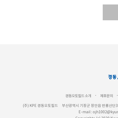
ㆍ
경동오토필드 소개
제휴문의
(주) KPE 경동오토필드
부산광역시 기장군 장안읍 반룡산단3로
E-mail : ojh1002@ky