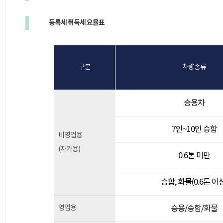
등록세 취득세 요율표
구분
차량종류
승용차
7인~10인 승합
비영업용
(자가용)
0.6톤 미만
승합, 화물(0.6톤 이
영업용
승용/승합/화물