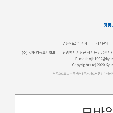
ㆍ
경동오토필드 소개
제휴문의
(주) KPE 경동오토필드
부산광역시 기장군 장안읍 반룡산단3로
E-mail : ojh1002@ky
Copyrights (c) 2020 Kyu
경동오토필드는 통신판매중개자로서 통신판매의 당사